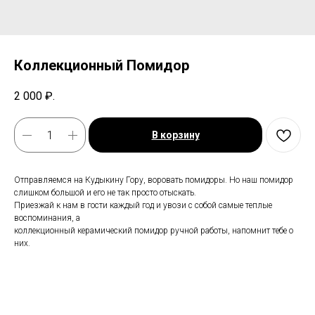
Коллекционный Помидор
2 000
₽.
В корзину
Отправляемся на Кудыкину Гору, воровать помидоры. Но наш помидор
слишком большой и его не так просто отыскать.
Приезжай к нам в гости каждый год и увози с собой самые теплые
воспоминания, а
коллекционный керамический помидор ручной работы, напомнит тебе о
них.