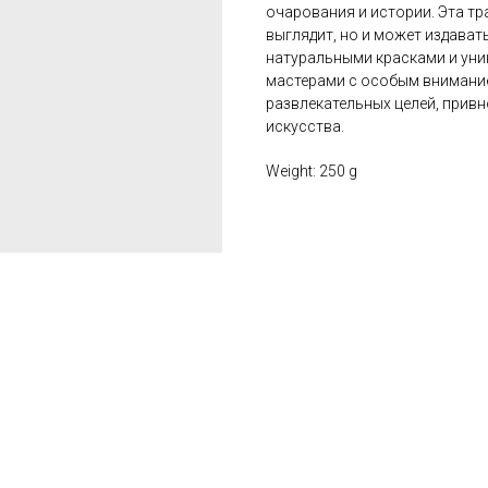
очарования и истории. Эта тр
выглядит, но и может издават
натуральными красками и уни
мастерами с особым вниманием
развлекательных целей, привн
искусства.
Weight: 250 g