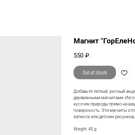
Магнит "ГорЕлеН
550
₽.
Out of stock
Добавьте теплый, уютный акце
деревянными магнитами. Изго
кусочек природы прямо на ва
поверхность. Эти магниты от
записок или детских рисунков
Weight: 40 g