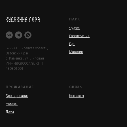
ПАРК
Чудеса
Развлечения
Еда
399241, Липецкая область,
Магазин
Задонский р-н
с. Каменка., ул. Липовая
ИНН 4808000778, КПП
480801001
ПРОЖИВАНИЕ
СВЯЗЬ
Бронирование
Контакты
Номера
Дома